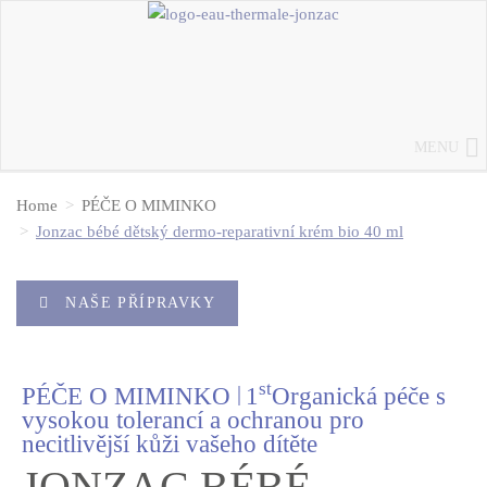
MENU
Home
PÉČE O MIMINKO
Jonzac bébé dětský dermo-reparativní krém bio 40 ml
NAŠE PŘÍPRAVKY
st
|
PÉČE O MIMINKO
1
Organická péče s
vysokou tolerancí a ochranou pro
necitlivější kůži vašeho dítěte
JONZAC BÉBÉ