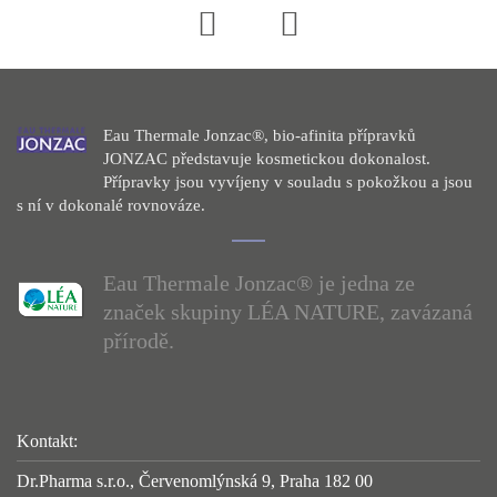
Eau Thermale Jonzac®, bio-afinita přípravků
JONZAC představuje kosmetickou dokonalost.
Přípravky jsou vyvíjeny v souladu s pokožkou a jsou
s ní v dokonalé rovnováze.
Eau Thermale Jonzac® je jedna ze
značek skupiny LÉA NATURE, zavázaná
přírodě.
Kontakt:
Dr.Pharma s.r.o., Červenomlýnská 9, Praha 182 00