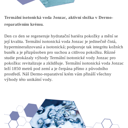
Termální isotonická voda Jonzac, aktivní složka v Dermo-
reparativním krému.
Den co den se regeneruje hydratační bariéra pokožky a mění se
její kvalita. Termální isotonická voda Jonzac je jedinečně čistá,
hypermineralizovaná a isotonická; podporuje tak integritu kožních
buněk a je přizpůsoben pro suchou a citlivou pokožku. Různé
studie prokázaly výhody Termální isotonické vody Jonzac pro
pokožku: revitalizuje a zklidňuje. Termální isotonická voda Jonzac
leží 1850 metrů pod zemí a je čerpána přímo z původního
prostředí. Náš Dermo-reparativní krém vám přináší všechny
výhody této unikátní vody.