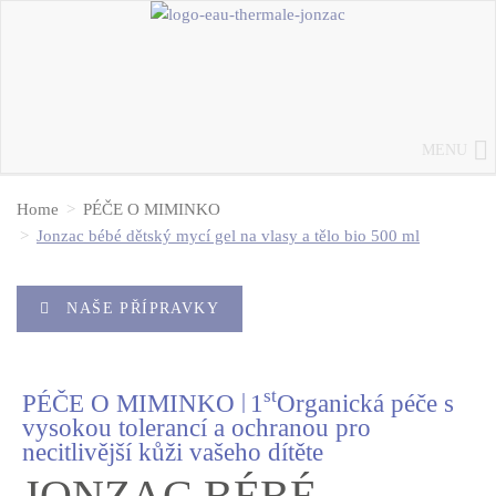
MENU
Home
PÉČE O MIMINKO
Jonzac bébé dětský mycí gel na vlasy a tělo bio 500 ml
NAŠE PŘÍPRAVKY
st
|
PÉČE O MIMINKO
1
Organická péče s
vysokou tolerancí a ochranou pro
necitlivější kůži vašeho dítěte
JONZAC BÉBÉ