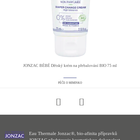
JONZAC BÉBÉ Dětský krém na přebalování BIO 75 ml
PÉČE O MIMINKO
Eau Thermale Jonzac®, bio-afinita přípravků
JONZAC představuje kosmetickou dokonalost.