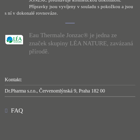
Přípravky jsou vyvíjeny v souladu s pokožkou a jsou
s ní v dokonalé rovnováze.
Eau Thermale Jonzac® je jedna ze
značek skupiny LÉA NATURE, zavázaná
přírodě.
Kontakt:
Dr.Pharma s.r.o., Červenomlýnská 9, Praha 182 00
FAQ