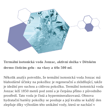
Termální isotonická voda Jonzac, aktivní složka v Dětském
dermo čistícím gelu - na vlasy a tělo 500 ml.
Několik analýz potvrdilo, že termální isotonická voda Jonzac má
blahodárné účinky na pokožku: je regenerační a zklidňující, takže
je ideální pro suchou a citlivou pokožku. Termální isotonická voda
Jonzac leží 1850 metrů pod zemí a je čerpána přímo z původního
prostředí. Tato voda je čistá a hypermineralizovaná. Obnova
hydratační bariéry pokožky se posiluje a její kvalita se každý den
zlepšuje díky výhodám této unikátní vody, která se nachází v