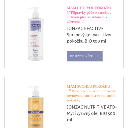
MÁM CITLIVOU POKOŽKU
st
1
Přípravky péče o zarudlou
citlivou pleť se sklonem k
zčervenání
JONZAC REACTIVE
Sprchový gel na citlivou
pokožku BIO 500 ml
OBJEVTE VÍCE
MÁM SUCHOU POKOŽKU
st
1
Péče pro obnovení přirozené
rovnováhu suché a velmi suché
pokožky
JONZAC NUTRITIVE ATO+
Mycí výživný olej BIO 500
ml