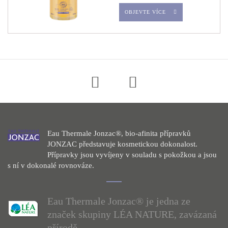
OBJEVTE VÍCE
Eau Thermale Jonzac®, bio-afinita přípravků
JONZAC představuje kosmetickou dokonalost.
Přípravky jsou vyvíjeny v souladu s pokožkou a jsou
s ní v dokonalé rovnováze.
Eau Thermale Jonzac® je jedna ze
značek skupiny LÉA NATURE, zavázaná
přírodě.