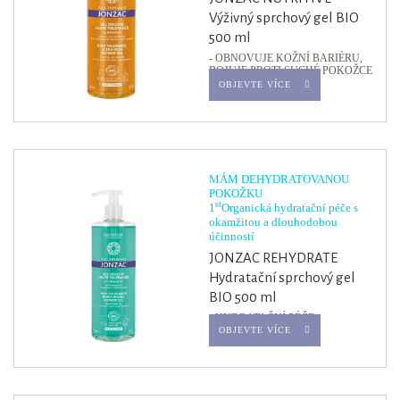
Výživný sprchový gel BIO
500 ml
- OBNOVUJE KOŽNÍ BARIÉRU,
BOJUJE PROTI SUCHÉ POKOŽCE
-
OBJEVTE VÍCE
MÁM DEHYDRATOVANOU
POKOŽKU
st
1
Organická hydratační péče s
okamžitou a dlouhodobou
účinností
JONZAC REHYDRATE
Hydratační sprchový gel
BIO 500 ml
- HYDRATAČNÍ PÉČE -
OBJEVTE VÍCE